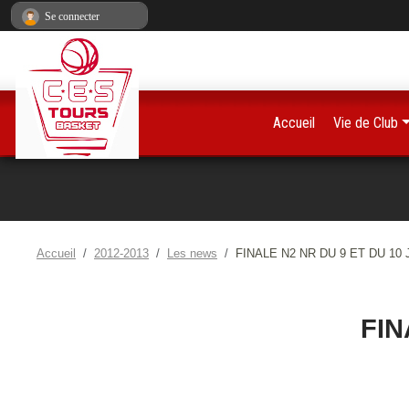
Panneau de gestion des cookies
Se connecter
Accueil
Vie de Club
Accueil
2012-2013
Les news
FINALE N2 NR DU 9 ET DU 10 
FIN