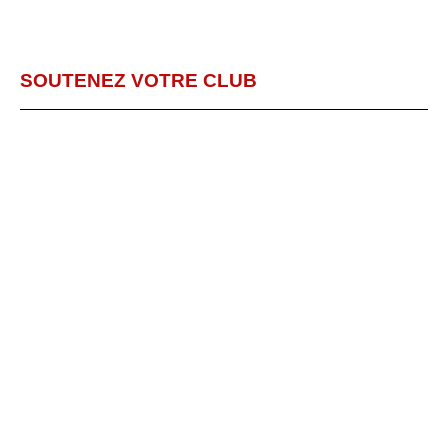
SOUTENEZ VOTRE CLUB
METTEZ VOUS AUX
COULEURS DU CEST !