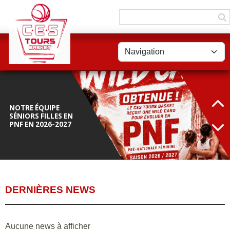
Panneau de gestion des cookies
NOS U13 FILLES 1
CHAMPIONNES
RÉGIONALES
DIVISION 2...
NOTRE ÉQUIPE
SÉNIORS FILLES EN
PNF EN 2026-2027
DERNIÈRES NEWS
MERCI AUX
PARTENAIRES DU CES
TOURS BASKET
Aucune news à afficher