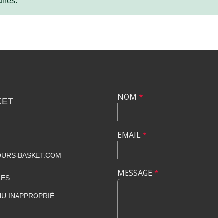
ires.
NOM
*
KET
EMAIL
*
URS-BASKET.COM
MESSAGE
*
LES
U INAPPROPRIÉ