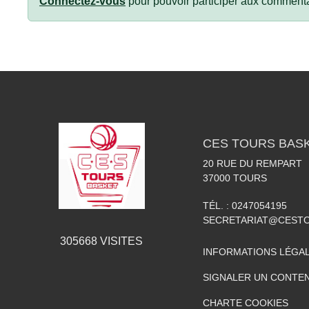
Connectez-vous
pour pouvoir participer aux commenta
CES TOURS BAS
20 RUE DU REMPART
37000
TOURS
TÉL. :
0247054195
SECRETARIAT@CESTO
305668
VISITES
INFORMATIONS LÉGA
SIGNALER UN CONTEN
CHARTE COOKIES