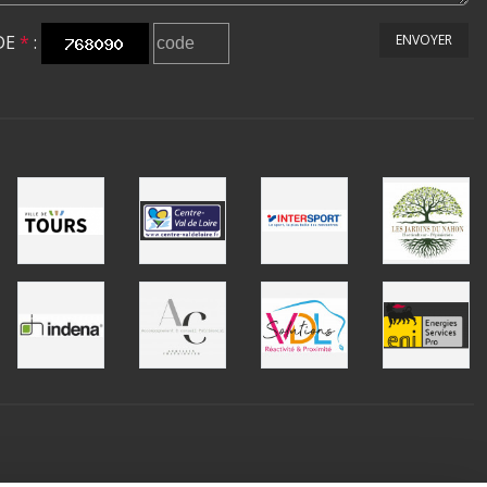
DE
*
:
ENVOYER