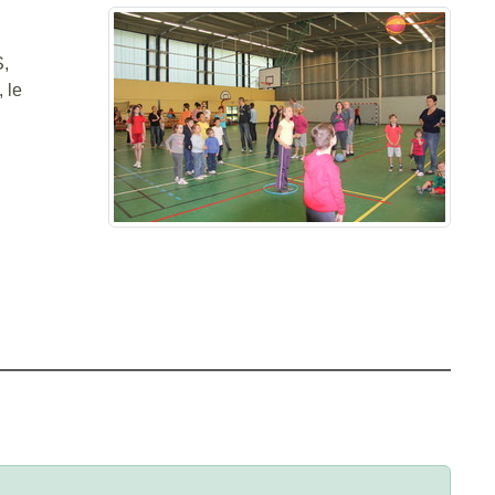
S,
 le