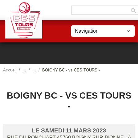
Panneau de gestion des cookies
Accueil
BOIGNY BC - vs CES TOURS -
BOIGNY BC - VS CES TOURS
-
LE
SAMEDI
11
MARS
2023
RUE DU PONCHAPT
45760
BOIGNY-SUR-BIONNE
- À