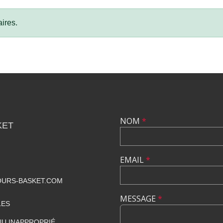
ires.
NOM
*
KET
EMAIL
*
URS-BASKET.COM
MESSAGE
*
LES
U INAPPROPRIÉ