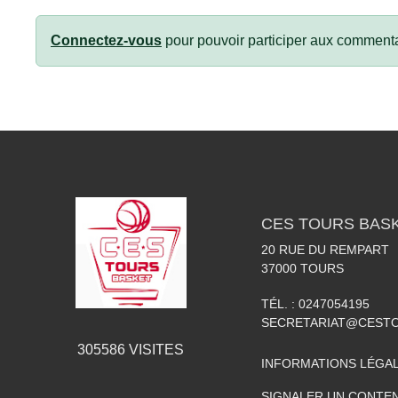
Connectez-vous
pour pouvoir participer aux commenta
CES TOURS BAS
20 RUE DU REMPART
37000
TOURS
TÉL. :
0247054195
SECRETARIAT@CESTO
305586
VISITES
INFORMATIONS LÉGA
SIGNALER UN CONTEN