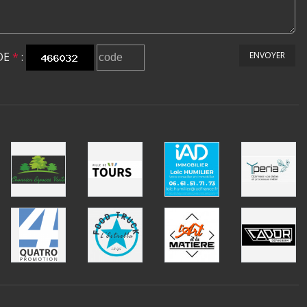
DE
*
:
ENVOYER