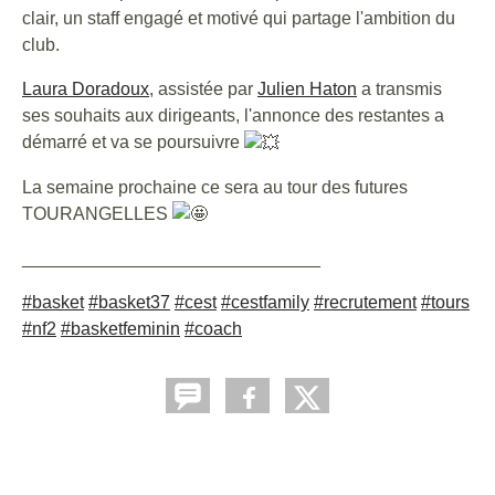
clair, un staff engagé et motivé qui partage l'ambition du
club.
Laura Doradoux
, assistée par
Julien Haton
a transmis
ses souhaits aux dirigeants, l'annonce des restantes a
démarré et va se poursuivre
La semaine prochaine ce sera au tour des futures
TOURANGELLES
______________________________
#basket
#basket37
#cest
#cestfamily
#recrutement
#tours
#nf2
#basketfeminin
#coach