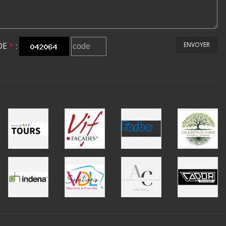
DE
*
:
ENVOYER