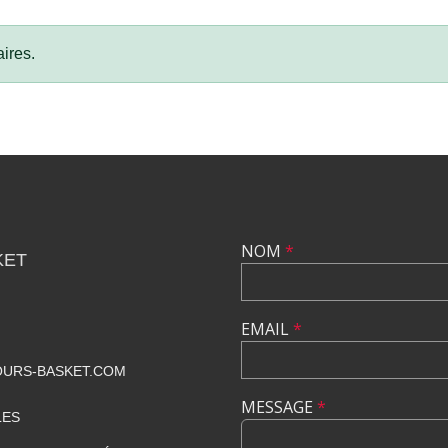
ires.
NOM
*
KET
EMAIL
*
URS-BASKET.COM
MESSAGE
*
LES