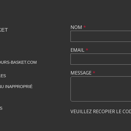
NOM
*
KET
EMAIL
*
URS-BASKET.COM
MESSAGE
*
LES
U INAPPROPRIÉ
S
VEUILLEZ RECOPIER LE CO