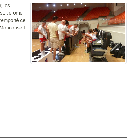
, les
est, Jérôme
 remporté ce
 Monconseil.