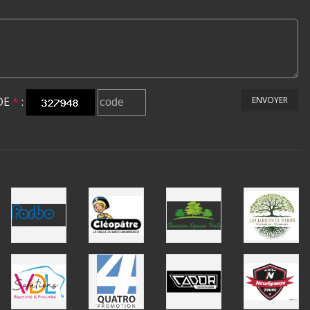
DE
*
:
ENVOYER