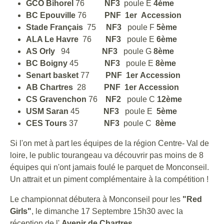
GCO Bihorel
76
NF3
poule E
4ème
BC Epouville
76
PNF
1er
Accession
Stade Français
75
NF3
poule F
5ème
ALA Le Havre
76
NF3
poule E
6ème
AS Orly
94
NF3
poule G
8ème
BC Boigny
45
NF3
poule E
8ème
Senart basket
77
PNF
1er
Accession
AB Chartres
28
PNF
1er
Accession
CS Gravenchon
76
NF2
poule C
12ème
USM Saran
45
NF3
poule E
5ème
CES Tours
37
NF3
poule C
8ème
Si l'on met à part les équipes de la région Centre- Val de
loire, le public tourangeau va découvrir pas moins de 8
équipes qui n'ont jamais foulé le parquet de Monconseil.
Un attrait et un piment complémentaire à la compétition !
Le championnat débutera à Monconseil pour les
"Red
Girls"
, le dimanche 17 Septembre 15h30 avec la
réception de l'
Avenir de Chartres.