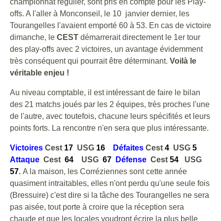
championnat régulier, sont pris en compte pour les Play-
offs. A l'aller à Monconseil, le 10 janvier dernier, les
Tourangelles l'avaient emporté 60 à 53. En cas de victoire
dimanche, le
CEST
démarrerait directement le 1er tour
des play-offs avec 2 victoires, un avantage évidemment
très conséquent qui pourrait être déterminant.
Voilà le
véritable enjeu !
Au niveau comptable, il est intéressant de faire le bilan
des 21 matchs joués par les 2 équipes, très proches l'une
de l'autre, avec toutefois, chacune leurs spécifités et leurs
points forts. La rencontre n'en sera que plus intéressante.
Victoires
Cest
17
USG
16
Défaites
Cest
4
USG
5
Attaque
Cest
64
USG
67
Défense
Cest
54
USG
57
.
A la maison, les Corréziennes sont cette année
quasiment intraitables, elles n'ont perdu qu'une seule fois
(Bressuire) c'est dire si la tâche des Tourangelles ne sera
pas aisée, tout porte à croire que la réception sera
chaude et que les locales voudront écrire la plus belle