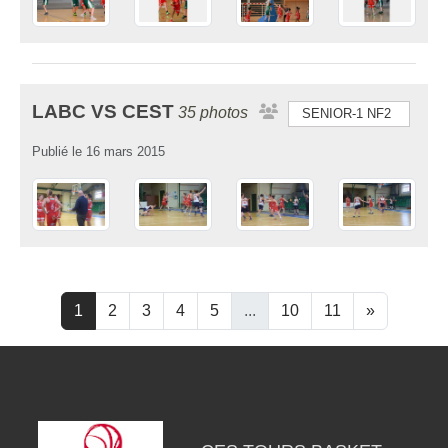
LABC VS CEST
35 photos
SENIOR-1 NF2
Publié le
16 mars 2015
1
2
3
4
5
...
10
11
»